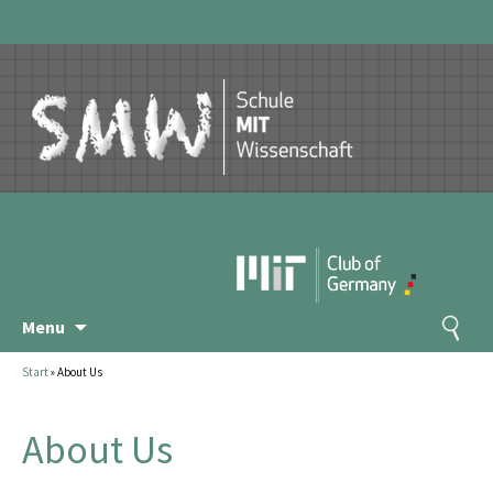
Skip
Search
Menu
to
for:
content
Start
»
About Us
About Us