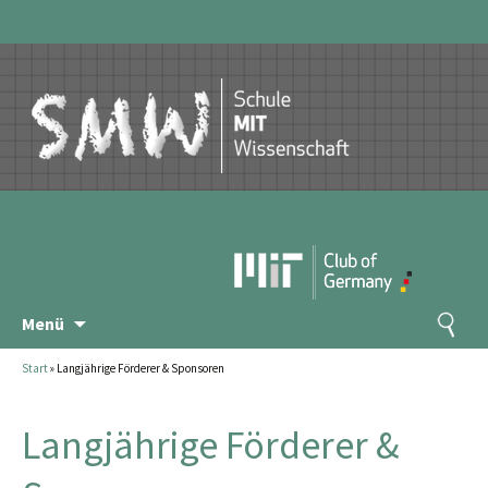
Zum
Suchen
Menü
Inhalt
nach:
springen
Start
»
Langjährige Förderer & Sponsoren
Langjährige Förderer &