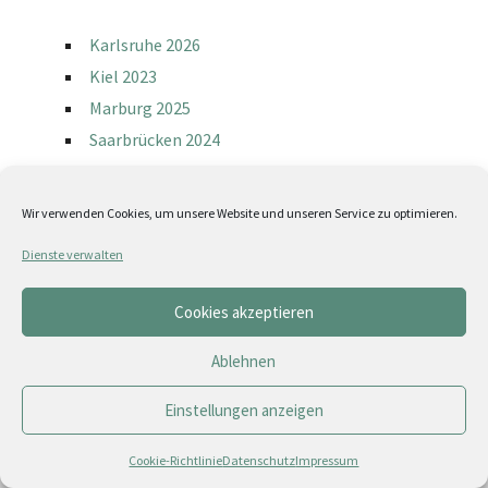
Karlsruhe 2026
Kiel 2023
Marburg 2025
Saarbrücken 2024
Wir verwenden Cookies, um unsere Website und unseren Service zu optimieren.
Partner
|
Förderer & Sponsoren
|
Medienpartner
Kontakt
|
Impressum
|
Dienste verwalten
Datenschutz
|
Cookie-Richtlinie (EU)
Cookies akzeptieren
Ablehnen
Einstellungen anzeigen
Cookie-Richtlinie
Datenschutz
Impressum