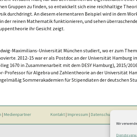
hen Gruppen zu finden, so entwickelt sich eine reichhaltige Theori
sik durchdringt. An diesem elementaren Beispiel wird in dem Wo
n in der reinen Mathematik funktionieren, und sehen überraschende
uppentheorie ihr Gesicht zeigt.
Ludwig-Maximilians-Universität München studiert, wo er zum The
vierte. 2012-15 war er als Postdoc an der Universität Hamburg i
lleg 1670 in Zusammenarbeit mit dem DESY Hamburg), 2015/2016 
nior-Professor für Algebra und Zahlentheorie an der Universität Ha
regelmäßig Sommerakademien für Stipendiaten der deutschen Stu
n
|
Medienpartner
Kontakt
|
Impressum
|
Datenschutz
|
Cookie-Rich
Wir verwende
Dienste verw