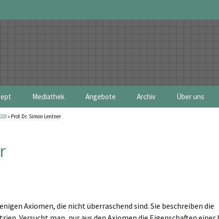
ept
Mediathek
Angebote
Archiv
Über uns
018
»
Prof. Dr. Simon Lentner
uhe 2026 – Hybrid
soring
Bundeskonferenzen
MIT Club of 
| Bayern 2026
Schule MIT Wissenschaft | Bayern 2026
Regionalkonferenzen
Projektgrupp
r
nigen Axiomen, die nicht überraschend sind. Sie beschreiben die
en. Versucht man, nur aus den Axiomen die Eigenschaften einer 