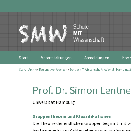
Zum
Start
Veranstaltungen
Anmeldungen
Konz
Inhalt
springen
Start
»
Archiv
»
Regionalkonferenzen
»
Schule MIT Wissenschaft regional | Hamburg 2
Bundeskonferenz 2026 | Karlsruhe
Bundeskonferenz | Karlsr
Spon
Regionalkonferenzen
Schule MIT Wissenschaft 
Prof. Dr. Simon Lentne
Universität Hamburg
Gruppentheorie und Klassifikationen
Die Theorie der endlichen Gruppen beginnt mit we
Rechenregeln von Zahlen ebenso wie von Symmetri