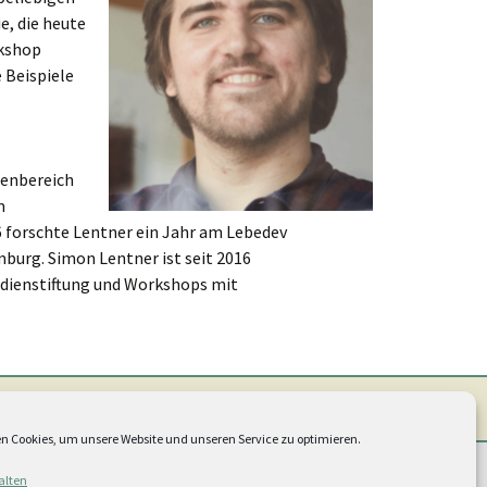
München 2020
Regensburg 2022
e, die heute
rkshop
Berlin 2019
Stralsund 2022
 Beispiele
Düsseldorf 2018
Weimar 2022
Dresden 2017
Jena 2019
menbereich
m
Hamburg 2016
Hamburg 2018
forschte Lentner ein Jahr am Lebedev
mburg. Simon Lentner ist seit 2016
Braunschweig 2015
Erfurt 2018
dienstiftung und Workshops mit
Erfurt 2014
Weimar 2017
Erfurt 2016
tlinie (EU)
n Cookies, um unsere Website und unseren Service zu optimieren.
alten