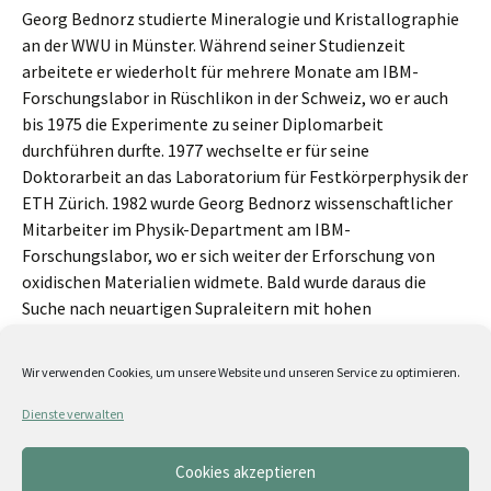
Georg Bednorz studierte Mineralogie und Kristallographie
an der WWU in Münster. Während seiner Studienzeit
arbeitete er wiederholt für mehrere Monate am IBM-
Forschungslabor in Rüschlikon in der Schweiz, wo er auch
bis 1975 die Experimente zu seiner Diplomarbeit
durchführen durfte. 1977 wechselte er für seine
Doktorarbeit an das Laboratorium für Festkörperphysik der
ETH Zürich. 1982 wurde Georg Bednorz wissenschaftlicher
Mitarbeiter im Physik-Department am IBM-
Forschungslabor, wo er sich weiter der Erforschung von
oxidischen Materialien widmete. Bald wurde daraus die
Suche nach neuartigen Supraleitern mit hohen
Sprungtemperaturen, die er 1983 zusammen mit K. Alex
Müller aufnahm. Nach ihrer Entdeckung der
Wir verwenden Cookies, um unsere Website und unseren Service zu optimieren.
Hochtemperatursupraleitung in schichtartigen
Kupferoxidverbindungen im Jahr 1986 erhielten Bednorz
Dienste verwalten
und Müller zahlreiche national und international
bedeutende Ehrungen. 1987 wurden beide mit dem
Cookies akzeptieren