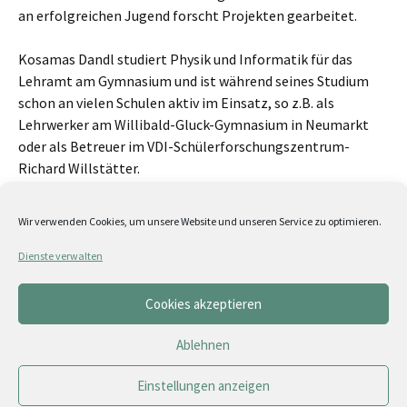
an erfolgreichen Jugend forscht Projekten gearbeitet.
Kosamas Dandl studiert Physik und Informatik für das
Lehramt am Gymnasium und ist während seines Studium
schon an vielen Schulen aktiv im Einsatz, so z.B. als
Lehrwerker am Willibald-Gluck-Gymnasium in Neumarkt
oder als Betreuer im VDI-Schülerforschungszentrum-
Richard Willstätter.
Neben seinem Einsatz für Jugend forscht engagiert er sich
auch in der Organisation und Jury des German Young
Wir verwenden Cookies, um unsere Website und unseren Service zu optimieren.
Physicists´ Tournament GYPT.
Dienste verwalten
Seine Begeisterung für naturwissenschaftliche und
technische Projekte gibt er gerne an Lehrkräfte und
Cookies akzeptieren
Jugendliche weiter.
Ablehnen
Einstellungen anzeigen
Partner
|
Förderer & Sponsoren
|
Medienpartner
Kontakt
|
Impressum
|