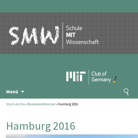
Zum
Suchen
Menü
Inhalt
nach:
springen
Start
»
Archiv
»
Bundeskonferenzen
»
Hamburg 2016
Hamburg 2016