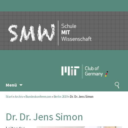
Zum
Suchen
Menü
Inhalt
nach:
springen
Start
»
Archiv
»
Bundeskonferenzen
»
Berlin 2019
»
Dr. Dr. Jens Simon
Dr. Dr. Jens Simon