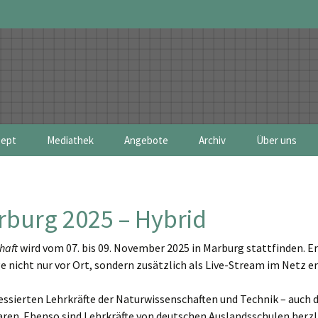
ept
Mediathek
Angebote
Archiv
Über uns
uhe 2026 – Hybrid
soring
Bundeskonferenzen
MIT Club of 
| Bayern 2026
Schule MIT Wissenschaft | Bayern 2026
Regionalkonferenzen
Projektgrupp
rburg 2025 – Hybrid
haft
wird vom 07. bis 09. November 2025 in Marburg stattfinden. Er
ge nicht nur vor Ort, sondern zusätzlich als Live-Stream im Netz 
sierten Lehrkräfte der Naturwissenschaften und Technik – auch di
ren. Ebenso sind Lehrkräfte von deutschen Auslandsschulen herz