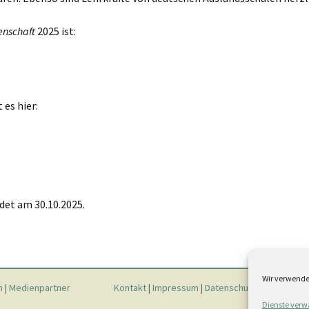
enschaft
2025 ist:
es hier:
det am 30.10.2025.
Wir verwende
n
|
Medienpartner
Kontakt
|
Impressum
|
Datenschutz
|
Cookie-Rich
Dienste verw