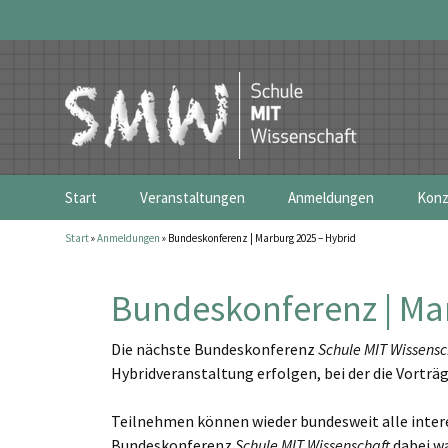
Zum
Start
Veranstaltungen
Anmeldungen
Konz
Inhalt
springen
Start
»
Anmeldungen
»
Bundeskonferenz | Marburg 2025 – Hybrid
Bundeskonferenz 2026 | Karlsruhe
Bundeskonferenz | Karlsr
Spon
Regionalkonferenzen
Schule MIT Wissenschaft 
Bundeskonferenz | Ma
Die nächste Bundeskonferenz
Schule MIT Wissensc
Hybridveranstaltung erfolgen, bei der die Vorträ
Teilnehmen können wieder bundesweit alle interes
Bundeskonferenz
Schule MIT Wissenschaft
dabei wa