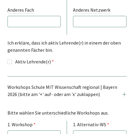
Physik
MIT Club
Anderes Fach
Anderes Netzwerk
Mathematik
MINT-EC
Informatik
MINT-
Technik
freundliche Schule
Ich erkläre, dass ich aktiv Lehrende(r) in einem der oben
genannten Fächer bin.
Aktiv Lehrende(r)
*
Workshops Schule MIT Wissenschaft regional | Bayern
2026 (bitte am '+' auf- oder am 'x' zuklappen)
Bitte wählen Sie unterschiedliche Workshops aus.
1. Workshop
*
1. Alternativ-WS
*