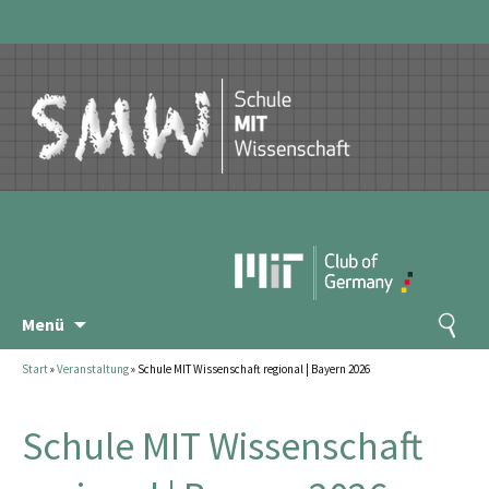
Zum
Suchen
Menü
Inhalt
nach:
springen
Start
»
Veranstaltung
»
Schule MIT Wissenschaft regional | Bayern 2026
Schule MIT Wissenschaft